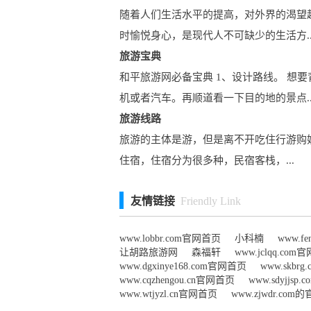
随着人们生活水平的提高，对外界的渴望
时愉悦身心，是现代人不可缺少的生活方..
旅游宝典
和平旅游网必备宝典 1、设计路线。 
机或者汽车。再顺道看一下目的地的景点..
旅游线路
旅游的主体是游，但是离不开吃住行游购
住宿，住宿分为很多种，民宿客栈，...
友情链接
Friendly Link
www.lobbr.com官网首页
小科楠
www.f
让胡路旅游网
森福轩
www.jclqq.co
www.dgxinye168.com官网首页
www.skbr
www.cqzhengou.cn官网首页
www.sdyjjs
www.wtjyzl.cn官网首页
www.zjwdr.co