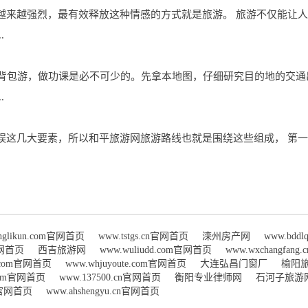
越来越强烈，最有效释放这种情感的方式就是旅游。 旅游不仅能让
.
想要背包游，做功课是必不可少的。先拿本地图，仔细研究目的地的交
.
娱这几大要素，所以和平旅游网旅游路线也就是围绕这些组成， 第一
englikun.com官网首页
www.tstgs.cn官网首页
滦州房产网
www.bdd
m官网首页
西吉旅游网
www.wuliudd.com官网首页
www.wxchangfan
g.com官网首页
www.whjuyoute.com官网首页
大连弘昌门窗厂
榆阳
p.com官网首页
www.137500.cn官网首页
衡阳专业律师网
石河子旅游
m的官网首页
www.ahshengyu.cn官网首页