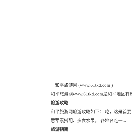
和平旅游网 (www.61tkd.com )
和平旅游网www.61tkd.com是和
旅游攻略
和平旅游网旅游攻略如下： 吃，这是首要
意荤素搭配、多食水果。 各地名吃一...
旅游指南